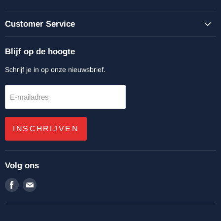
Customer Service
Blijf op de hoogte
Schrijf je in op onze nieuwsbrief.
E-mailadres
INSCHRIJVEN
Volg ons
Vind
Vind
ons
ons
op
op
Facebook
E-