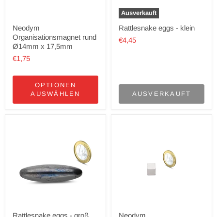
Ausverkauft
Neodym
Rattlesnake eggs - klein
Organisationsmagnet rund
€4,45
Ø14mm x 17,5mm
€1,75
OPTIONEN
AUSWÄHLEN
AUSVERKAUFT
Rattlesnake eggs - groß
Neodym