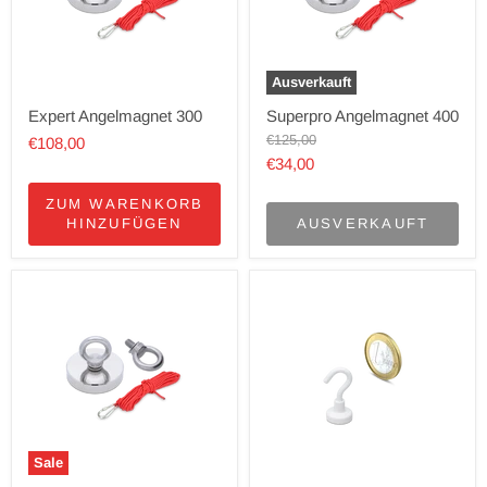
Ausverkauft
Expert Angelmagnet 300
Superpro Angelmagnet 400
Ursprünglicher
€125,00
€108,00
Preis
Aktueller
€34,00
Preis
ZUM WARENKORB
HINZUFÜGEN
AUSVERKAUFT
Sale