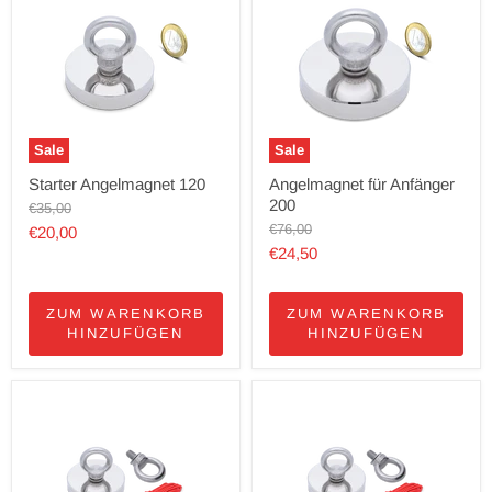
Sale
Sale
Starter Angelmagnet 120
Angelmagnet für Anfänger
200
Ursprünglicher
€35,00
Preis
Ursprünglicher
€76,00
Aktueller
€20,00
Preis
Aktueller
€24,50
Preis
Preis
ZUM WARENKORB
ZUM WARENKORB
HINZUFÜGEN
HINZUFÜGEN