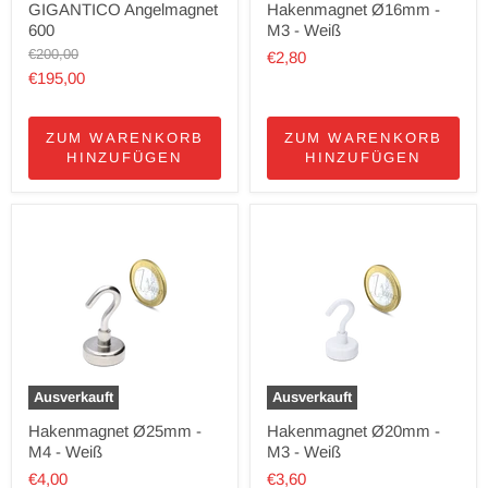
GIGANTICO Angelmagnet
Hakenmagnet Ø16mm -
600
M3 - Weiß
Ursprünglicher
€200,00
€2,80
Preis
Aktueller
€195,00
Preis
ZUM WARENKORB
ZUM WARENKORB
HINZUFÜGEN
HINZUFÜGEN
Ausverkauft
Ausverkauft
Hakenmagnet Ø25mm -
Hakenmagnet Ø20mm -
M4 - Weiß
M3 - Weiß
€4,00
€3,60