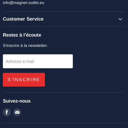
info@magnet-outlet.eu
Customer Service
Restez à l'écoute
S'inscrire à la newsletter.
Adresse e-mail
S'INSCRIRE
Suivez-nous
Trouvez-
Trouvez-
nous
nous
sur
sur