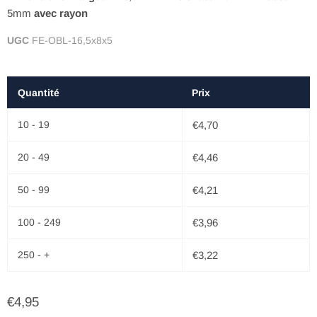
5mm
avec rayon
UGC
FE-OBL-16,5x8x5
Quantité
Prix
10 - 19
€4,70
20 - 49
€4,46
50 - 99
€4,21
100 - 249
€3,96
250 - +
€3,22
€4,95