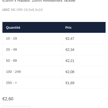
6,5mm x Hauteur: 10mm Revêtement: nickelé
UGC
NE-ORI-19,5x6,5x10
Quantité
Prix
10 - 19
€2,47
20 - 49
€2,34
50 - 99
€2,21
100 - 249
€2,08
250 - +
€1,69
€2,60