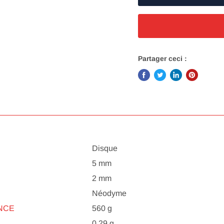
Partager ceci :
Disque
5 mm
2 mm
Néodyme
NCE
560 g
0,29 g