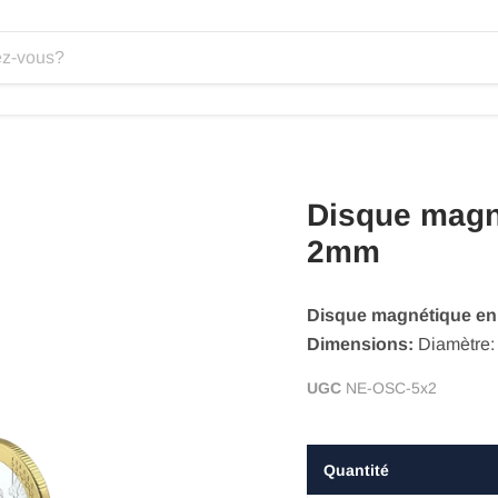
Disque mag
2mm
Disque magnétique e
Dimensions:
Diamètre:
UGC
NE-OSC-5x2
Quantité