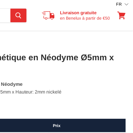
FR
Livraison gratuite
en Benelux à partir de €50
Voir
le
panier
nétique en Néodyme Ø5mm x
n Néodyme
 5mm x Hauteur: 2mm nickelé
Prix