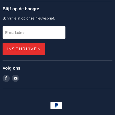
Blijf op de hoogte
Schrijf je in op onze nieuwsbrief.
E-mailadres
INSCHRIJVEN
Volg ons
Vind
Vind
ons
ons
op
op
Facebook
E-
mail