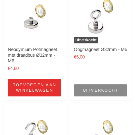
Uitverkocht
Neodymium Potmagneet
Oogmagneet Ø32mm - M5
met draadbus Ø32mm -
€5,00
M6
€4,60
TOEVOEGEN AAN
WINKELWAGEN
UITVERKOCHT