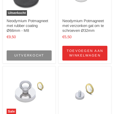
Uitverkocht
Neodymium Potmagneet
Neodymium Potmagneet
met rubber coating
met verzonken gat om te
Ø66mm - M8
schroeven Ø32mm
€9,50
€5,50
TOEVOEGEN AAN
UITVERKOCHT
WINKELWAGEN
Sale