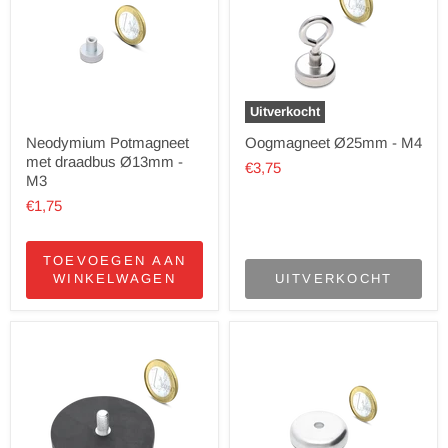
Uitverkocht
Neodymium Potmagneet
Oogmagneet Ø25mm - M4
met draadbus Ø13mm -
€3,75
M3
€1,75
TOEVOEGEN AAN
WINKELWAGEN
UITVERKOCHT