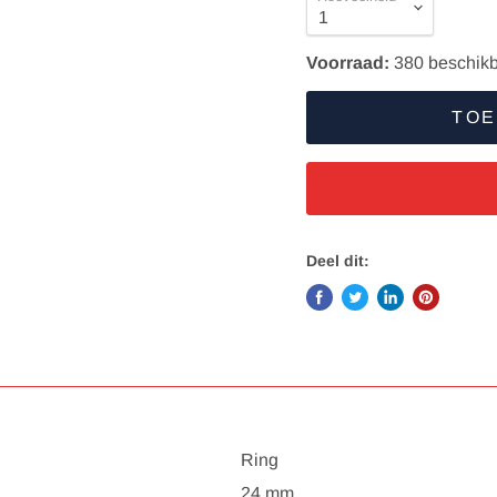
Voorraad:
380
beschikb
TOE
Deel dit:
Ring
24 mm