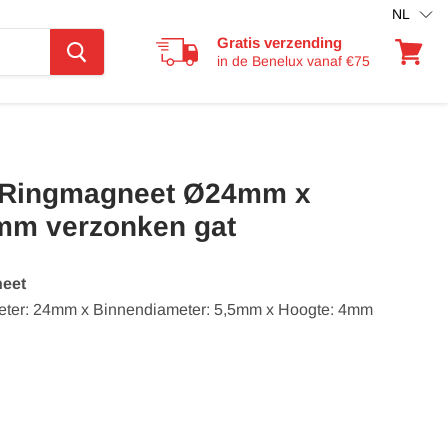
NL
Gratis verzending
in de Benelux vanaf €75
Winkel
bekijke
Ringmagneet Ø24mm x
mm verzonken gat
eet
eter: 24mm x Binnendiameter: 5,5mm x Hoogte: 4mm