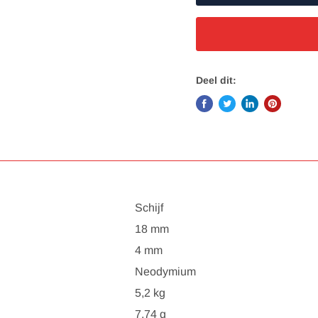
Deel dit:
Schijf
18 mm
4 mm
Neodymium
5,2 kg
7,74 g