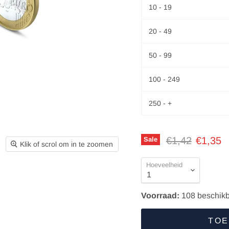
10 - 19
20 - 49
50 - 99
100 - 249
250 - +
Oorspronkelijk
Huidige
€1,42
€1,35
Sale
Klik of scrol om in te zoomen
Hoeveelheid
Voorraad:
108
beschikb
TOE