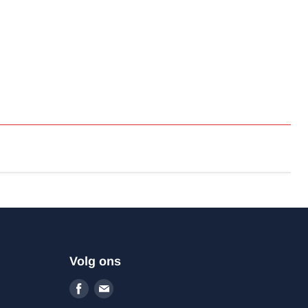
Volg ons
Vind
Vind
ons
ons