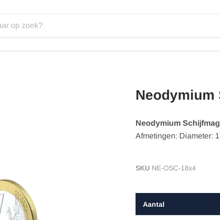
Neodymium 
Neodymium Schijfmag
Afmetingen: Diameter:
SKU
NE-OSC-18x4
Aantal