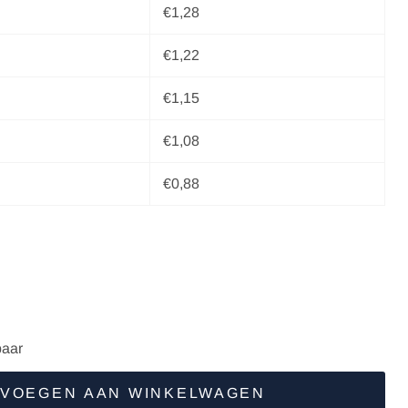
€1,28
€1,22
€1,15
€1,08
€0,88
e prijs
 prijs
aar
VOEGEN AAN WINKELWAGEN