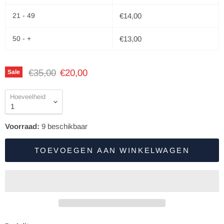
21 - 49
€14,00
50 - +
€13,00
Oorspronkelijke prijs
Huidige prijs
€35,00
€20,00
Sale
Hoeveelheid
Voorraad:
9
beschikbaar
TOEVOEGEN AAN WINKELWAGEN