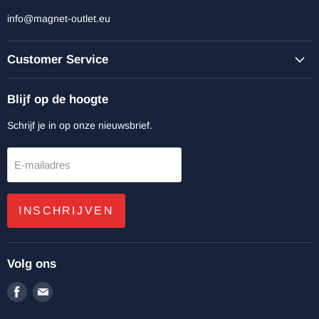
info@magnet-outlet.eu
Customer Service
Blijf op de hoogte
Schrijf je in op onze nieuwsbrief.
E-mailadres
INSCHRIJVEN
Volg ons
Vind
Vind
ons
ons